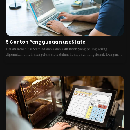
5 Contoh Penggunaan useState
Dalam React, useState adalah salah satu hook yang paling sering
digunakan untuk mengelola state dalam komponen fungsional. Dengan
useState, kita dapat menyimpan dan memperbarui nilai tanpa perlu
menggunakan class component. Berikut adalah lima contoh penggunaan
useState dalam berbagai situasi!1. Mengelola Input FormSaat membuat
form, kita sering kali perlu menyimpan nilai input. Dengan useState, kita
dapat memperbarui nilai input dengan mudah.import { useState } from
"react"; function InputForm() { const [name, setName] = useState(""); return
( &lt;input type="text" value={name} onChange={(e) =&gt;
setName(e.target.value)} placeholder="Masukkan nama" /&gt; ); }2.
Membuat Toggle Mode (Dark/Light Mode)Kita bisa menggunakan
useState untuk mengubah tema aplikasi dengan satu klik.import { useState
} from "react"; function ThemeToggle() { const [darkMode, setDarkMode]
= useState(false); return ( &lt;button onClick={() =&gt;
setDarkMode(!darkMode)}&gt; {darkMode ? "Switch to Light Mode" :