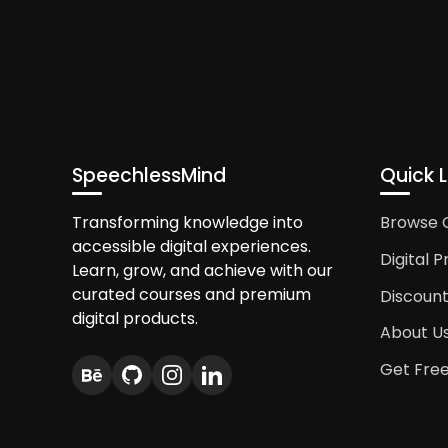
digunakan oleh desainer di
kemampuannya dalam menged
berbagai fitur canggih.Ke
profesionalMendukung berb
besarDownload Adobe Phot
software berbasis vektor y
desain grafis lainnya den
SpeechlessMind
Quick L
vektorSkalabilitas tanpa 
lainnyaDownload Adobe I
Transforming knowledge into
Browse 
populer untuk desain berbas
accessible digital experiences.
Digital 
dan materi cetak.Keunggu
Learn, grow, and achieve with our
desain vektorBeragam te
curated courses and premium
Discoun
adalah software desain be
digital products.
About U
designer karena kemudahan
lengkap.Keunggulan:Kolabo
Get Fre
browser)Mudah digunaka
adalah software desain y
desain sederhana seperti p