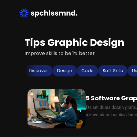
Tips Graphic Design
Improve skills to be 1% better
Discover
Design
Code
Soft Skills
Us
5 Software Grap
Dalam dunia desain grafis
menentukan kualitas dan e
pilihan yang tersedia, ber
banyak digunakan oleh par
Photoshop adalah software