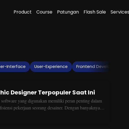
Product
Course
Patungan
Flash Sale
Service
er-Interface
User-Experience
Frontend Development
hic Designer Terpopuler Saat Ini
, software yang digunakan memiliki peran penting dalam
fisiensi pekerjaan seorang desainer. Dengan banyaknya
ikut adalah 5 software graphic design terpopuler yang
a profesional di industri ini.1. Adobe PhotoshopAdobe
 desain grafis paling populer dan serbaguna yang