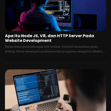
Apa itu Node JS, V8, dan HTTP Server Pada
Website Development
Dalam dunia pengembangan web modern, backend memainkan peran
penting dalam menangani permintaan dari pengguna, mengelola database,
dan mengirimkan respons yang tepat. Salah satu teknologi yang sering
digunakan adalah Node.js, yang didukung oleh mesin V8 dan
memungkinkan kita untuk membangun HTTP Server dengan efisien. Mari
kita bahas satu per satu!1. Apa Itu Node.js?Node.js adalah runtime
JavaScript berbasis Chrome V8 Engine yang memungkinkan JavaScript
berjalan di luar browser. Dengan kata lain, Node.js memungkinkan kita
menggunakan JavaScript untuk membangun aplikasi backend, seperti
server, API, dan aplikasi real-time.Keunggulan Node.js:Asynchronous
&amp; Event-Driven → Node.js menggunakan arsitektur non-blocking,
yang membuatnya lebih cepat dan efisien dalam menangani banyak
permintaan secara bersamaan.Single Programming Language → Developer
frontend dan backend bisa menggunakan JavaScript secara