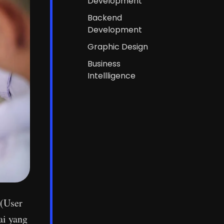
Development
Backend
Development
Graphic Design
Business
Intellligence
 (User
ai yang